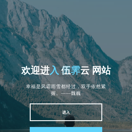
欢
迎
进
入
伍
霁
霁
云
网
站
幸福是风霜雨雪都经过，双手依然紧
握。——魏巍
进入