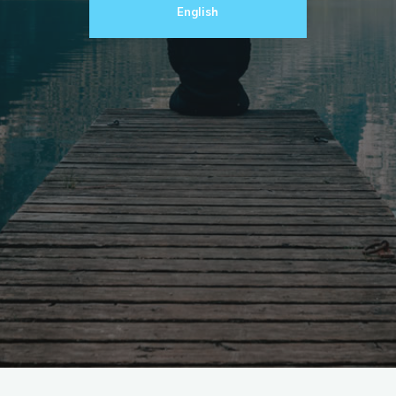
English